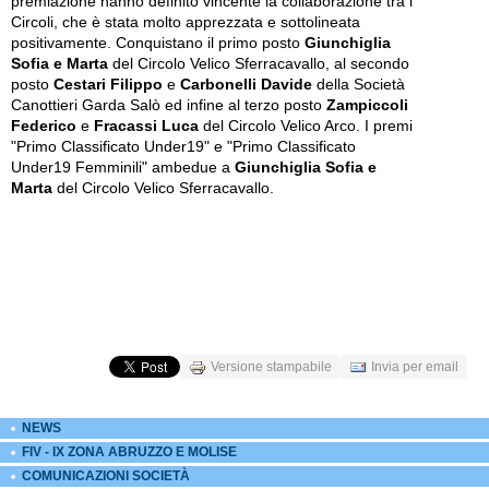
premiazione hanno definito vincente la collaborazione tra i
Circoli, che è stata molto apprezzata e sottolineata
positivamente. Conquistano il primo posto
Giunchiglia
Sofia e Marta
del Circolo Velico Sferracavallo, al secondo
posto
Cestari Filippo
e
Carbonelli Davide
della Società
Canottieri Garda Salò ed infine al terzo posto
Zampiccoli
Federico
e
Fracassi Luca
del Circolo Velico Arco. I premi
"Primo Classificato Under19" e "Primo Classificato
Under19 Femminili" ambedue a
Giunchiglia Sofia e
Marta
del Circolo Velico Sferracavallo.
Versione stampabile
Invia per email
NEWS
FIV - IX ZONA ABRUZZO E MOLISE
COMUNICAZIONI SOCIETÀ